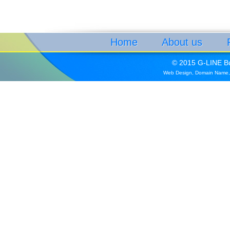
Home
About us
© 2015 G-LINE Bui
Web Design
,
Domain Name