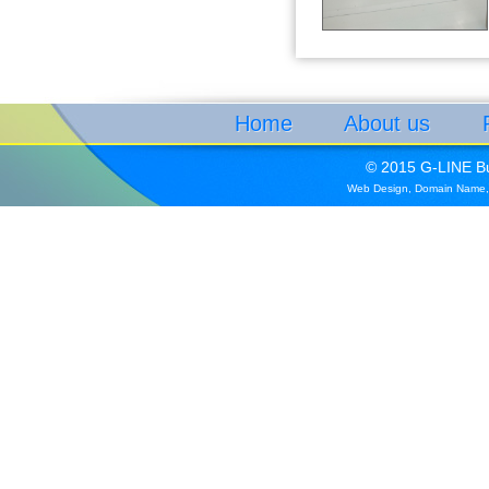
Home
About us
© 2015 G-LINE Bui
Web Design
,
Domain Name