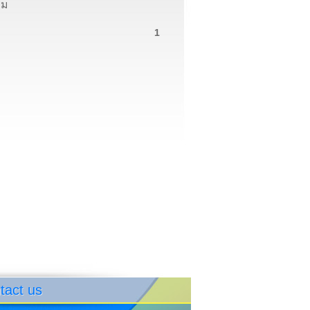
รม
1
tact us