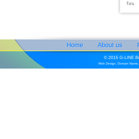
ร้อน
Home
About us
© 2015 G-LINE Bui
Web Design
,
Domain Name